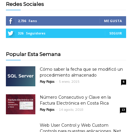
Redes Sociales
2,736
Fans
ME GUSTA
326
Seguidores
SEGUIR
Popular Esta Semana
Cómo saber la fecha que se modificó un
procedimiento almacenado
Roy Rojas
-
5 enero, 2015
6
Número Consecutivo y Clave en la
Factura Electrónica en Costa Rica
Roy Rojas
-
14 agosto, 2018
13
Web User Control y Web Custom
Controls para nuestras aplicaciones .Net