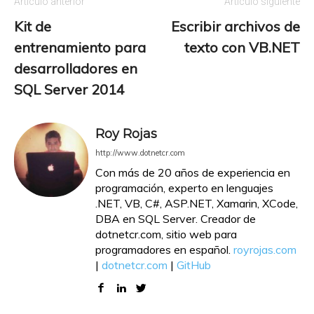
Artículo anterior
Artículo siguiente
Kit de
Escribir archivos de
entrenamiento para
texto con VB.NET
desarrolladores en
SQL Server 2014
Roy Rojas
http://www.dotnetcr.com
Con más de 20 años de experiencia en
programación, experto en lenguajes
.NET, VB, C#, ASP.NET, Xamarin, XCode,
DBA en SQL Server. Creador de
dotnetcr.com, sitio web para
programadores en español.
royrojas.com
|
dotnetcr.com
|
GitHub