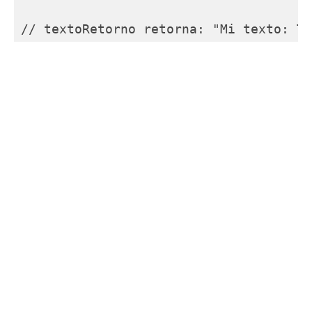
// textoRetorno retorna: "Mi texto: Te