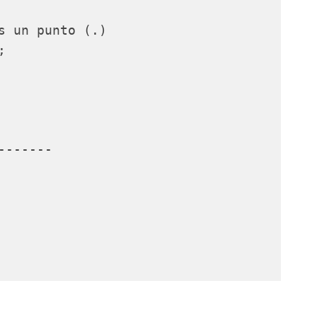
s un punto (.)



------
