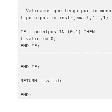
--Validamos que tenga por lo meno
t_pointpos := instr(email,'.',1) ;
IF t_pointpos IN (0,1) THEN

t_valid := 0;

END IF;

----------------------------------
END IF;

RETURN t_valid;

END;