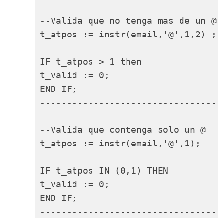
--Valida que no tenga mas de un @

t_atpos := instr(email,'@',1,2) ;

IF t_atpos > 1 then

t_valid := 0;

END IF;

----------------------------------
--Valida que contenga solo un @

t_atpos := instr(email,'@',1);

IF t_atpos IN (0,1) THEN

t_valid := 0;

END IF;

----------------------------------