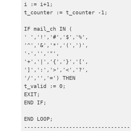
i := i+1;

t_counter := t_counter -1;

IF mail_ch IN (

' ','!','#','$','%',

'^','&','*','(',')',

'-','','"',

'+','|','{','}','[',

']',':','>','<','?',

'/','','=') THEN

t_valid := 0;

EXIT;

END IF;

END LOOP;

----------------------------------