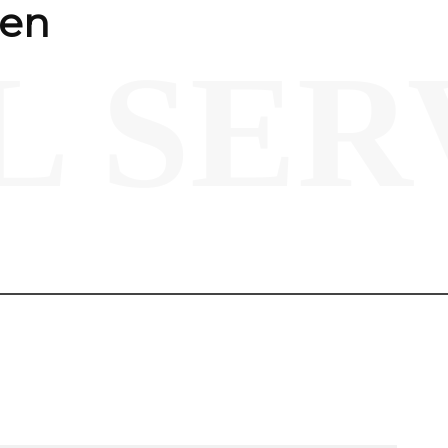
 en
L SER