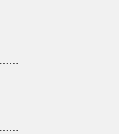
-----

-----
