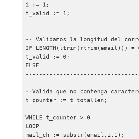
i := 1;

t_valid := 1;

-- Validamos la longitud del corr
IF LENGTH(ltrim(rtrim(email))) = 0
t_valid := 0;

ELSE

----------------------------------
--Valida que no contenga caracter
t_counter := t_totallen;

WHILE t_counter > 0

LOOP

mail_ch := substr(email,i,1);
