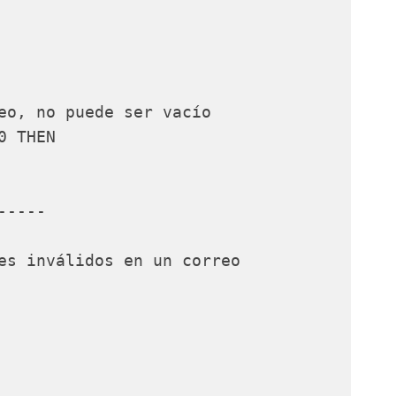
eo, no puede ser vacío 

 THEN

---- 

es inválidos en un correo
