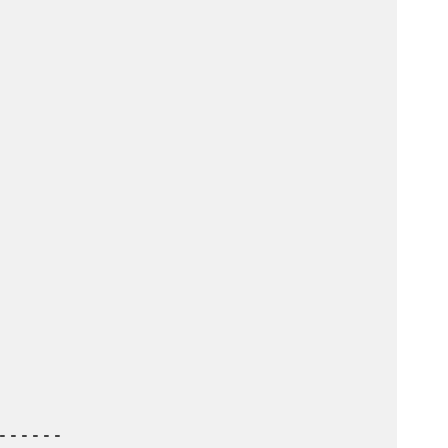
-----
