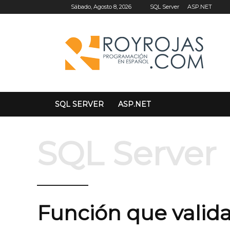
SQL Server
ASP.NET
Sábado, Agosto 8, 2026
SQL SERVER
ASP.NET
SQL Server
Función que valid