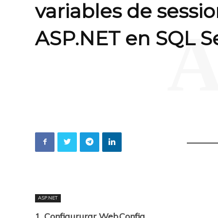
variables de sessi
A
ASP.NET en SQL S
ASP.NET
1. Configururar Web.Config