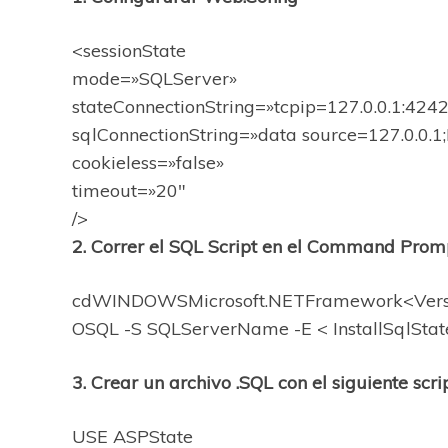
<sessionState
mode=»SQLServer»
stateConnectionString=»tcpip=127.0.0.1:424
sqlConnectionString=»data source=127.0.0.1;
cookieless=»false»
timeout=»20″
/>
2. Correr el SQL Script en el Command Prom
cdWINDOWSMicrosoft.NETFramework<Version
OSQL -S SQLServerName -E < InstallSqlState
3. Crear un archivo .SQL con el siguiente scri
USE ASPState