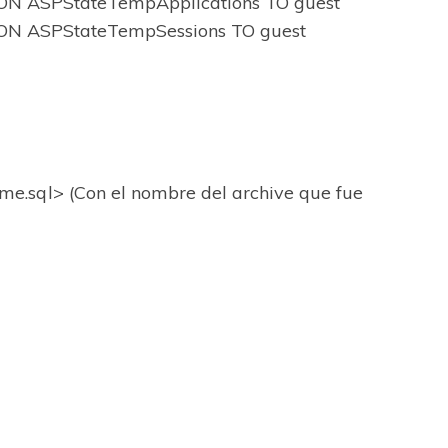
N ASPStateTempApplications TO guest
N ASPStateTempSessions TO guest
tName.sql> (Con el nombre del archive que fue