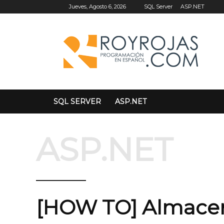
SQL Server
ASP.NET
Jueves, Agosto 6, 2026
SQL SERVER
ASP.NET
ASP.NET
[HOW TO] Almace