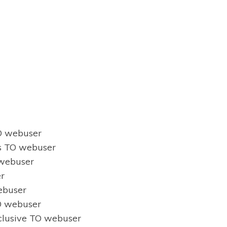
 webuser
s TO webuser
webuser
r
buser
 webuser
usive TO webuser