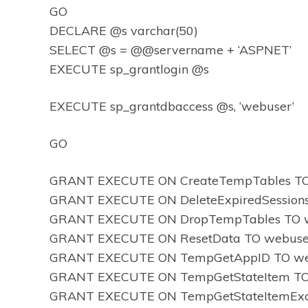
GO
DECLARE @s varchar(50)
SELECT @s = @@servername + ‘ASPNET’
EXECUTE sp_grantlogin @s
EXECUTE sp_grantdbaccess @s, ‘webuser’
GO
GRANT EXECUTE ON CreateTempTables TO
GRANT EXECUTE ON DeleteExpiredSession
GRANT EXECUTE ON DropTempTables TO 
GRANT EXECUTE ON ResetData TO webuse
GRANT EXECUTE ON TempGetAppID TO we
GRANT EXECUTE ON TempGetStateItem TO
GRANT EXECUTE ON TempGetStateItemExcl