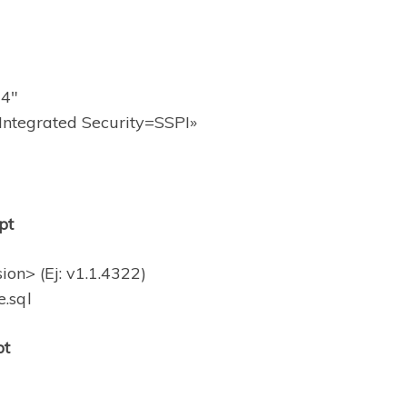
24″
Integrated Security=SSPI»
pt
> (Ej: v1.1.4322)
.sql
pt