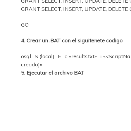
GRANT SELECT, INSERT, UPDATE, DELETE O
GRANT SELECT, INSERT, UPDATE, DELETE O
GO
4. Crear un .BAT con el siguitenete codigo
osql -S (local) -E -o «results.txt» -i «<Scrip
creado)»
5. Ejecutar el archivo BAT