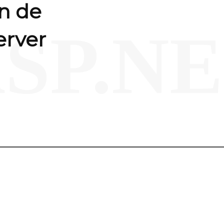
on de
SP.N
erver