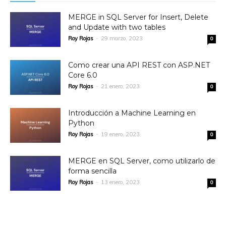
MERGE in SQL Server for Insert, Delete
and Update with two tables
Roy Rojas
-
29 marzo, 2023
0
Como crear una API REST con ASP.NET
Core 6.0
Roy Rojas
-
21 enero, 2023
0
Introducción a Machine Learning en
Python
Roy Rojas
-
19 enero, 2023
0
MERGE en SQL Server, como utilizarlo de
forma sencilla
Roy Rojas
-
13 enero, 2023
0