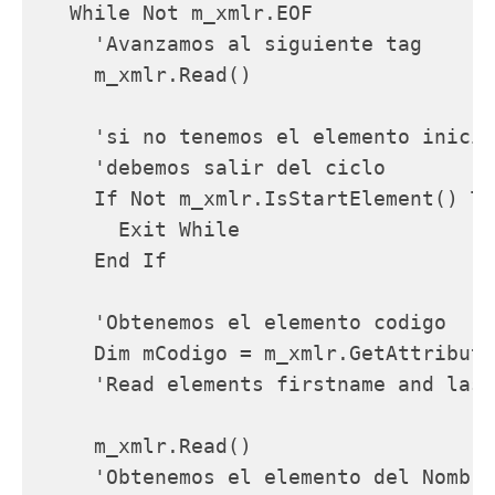
   While Not m_xmlr.EOF

     'Avanzamos al siguiente tag

     m_xmlr.Read()

     'si no tenemos el elemento inicia
     'debemos salir del ciclo

     If Not m_xmlr.IsStartElement() Th
       Exit While

     End If

     'Obtenemos el elemento codigo

     Dim mCodigo = m_xmlr.GetAttribute
     'Read elements firstname and last
     m_xmlr.Read()

     'Obtenemos el elemento del Nombre