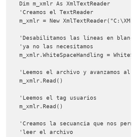
   Dim m_xmlr As XmlTextReader

   'Creamos el TextReader

   m_xmlr = New XmlTextReader("C:\XMLP
   'Desabilitamos las lineas en blanco
   'ya no las necesitamos

   m_xmlr.WhiteSpaceHandling = WhiteSp
   'Leemos el archivo y avanzamos al t
   m_xmlr.Read()

   'Leemos el tag usuarios

   m_xmlr.Read()

   'Creamos la secuancia que nos permi
   'leer el archivo
