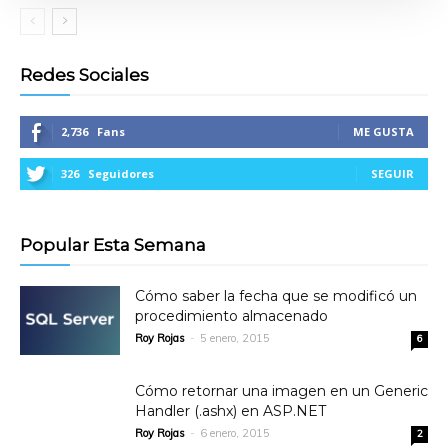
Redes Sociales
2,736
Fans
ME GUSTA
326
Seguidores
SEGUIR
Popular Esta Semana
Cómo saber la fecha que se modificó un
procedimiento almacenado
Roy Rojas
-
5 enero, 2015
6
Cómo retornar una imagen en un Generic
Handler (.ashx) en ASP.NET
Roy Rojas
-
6 enero, 2015
2