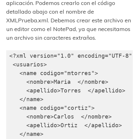
aplicación. Podemos crearlo con el código
detallado abajo con el nombre de
XMLPrueba.xml. Debemos crear este archivo en
un editor como el NotePad, ya que necesitamos
un archivo sin caracteres extraños.
<?xml version="1.0" encoding="UTF-8"?>

 <usuarios>

   <name codigo="mtorres">

     <nombre>Maria  </nombre>

     <apellido>Torres  </apellido>

   </name>

   <name codigo="cortiz">

     <nombre>Carlos  </nombre>

     <apellido>Ortiz  </apellido>

   </name>
