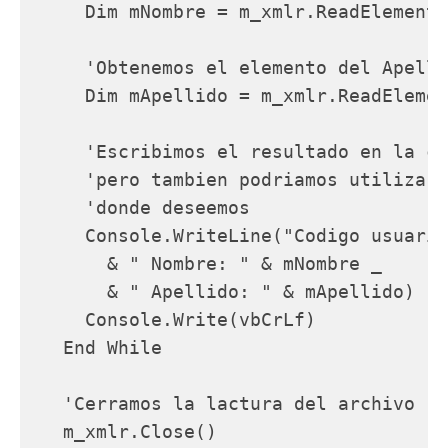
     Dim mNombre = m_xmlr.ReadElementS
     'Obtenemos el elemento del Apelli
     Dim mApellido = m_xmlr.ReadElemen
     'Escribimos el resultado en la co
     'pero tambien podriamos utilizarl
     'donde deseemos    

     Console.WriteLine("Codigo usuario
       & " Nombre: " & mNombre _

       & " Apellido: " & mApellido)

     Console.Write(vbCrLf)

   End While

   'Cerramos la lactura del archivo

   m_xmlr.Close()
