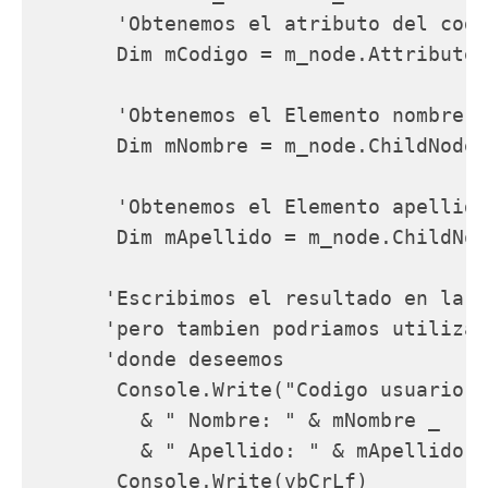
       'Obtenemos el atributo del codi
       Dim mCodigo = m_node.Attributes
       'Obtenemos el Elemento nombre

       Dim mNombre = m_node.ChildNodes
       'Obtenemos el Elemento apellido

       Dim mApellido = m_node.ChildNod
      'Escribimos el resultado en la c
      'pero tambien podriamos utilizar
      'donde deseemos

       Console.Write("Codigo usuario: 
         & " Nombre: " & mNombre _

         & " Apellido: " & mApellido)

       Console.Write(vbCrLf)
