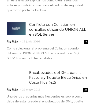
En este artículo explicamos como crear estos dos
valores y también como crear el código de seguridad
que forma parte de la clave.
Conflicto con Collation en
consultas utilizando UNION ALL
en SQL Server
Roy Rojas
-
16 junio, 2016
8
Cómo solucionar el problema del Collation cuando
utilizamos UNION o UNION ALL en consultas en SQL
SERVER si estas lo tienen distinto.
Encabezados del XML para la
Factura y Tiquete Electrónico en
Costa Rica (4.2)
Roy Rojas
-
22 mayo, 2018
26
Una de las preguntas más frecuentes es sobre como
debe de estar creado el encabezado del XML, aquí te