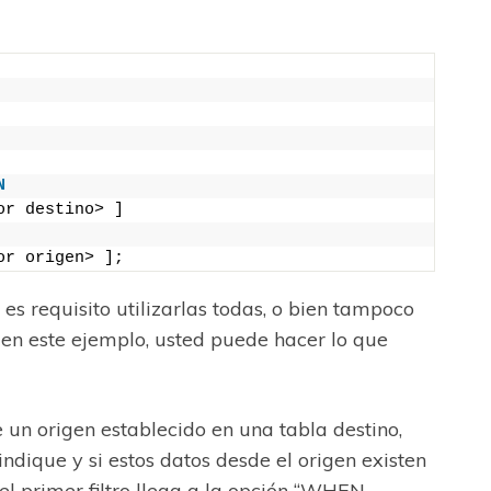
N
or destino> ]
or origen> ];
 es requisito utilizarlas todas, o bien tampoco
en este ejemplo, usted puede hacer lo que
 un origen establecido en una tabla destino,
indique y si estos datos desde el origen existen
 el primer filtro llega a la opción “WHEN