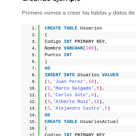
Primero vamos a crear las tablas y datos de
CREATE
TABLE
 Usuarios
(
Codigo 
INT
PRIMARY KEY
,
Nombre 
VARCHAR
(
100
),
Puntos 
INT
) 
GO
INSERT
INTO
 Usuarios 
VALUES
(
1
,
'Juan Perez'
,
10
),
(
2
,
'Marco Salgado'
,
5
),
(
3
,
'Carlos Soto'
,
9
),
(
4
,
'Alberto Ruiz'
,
12
),
(
5
,
'Alejandro Castro'
,
5
)
GO
CREATE
TABLE
 UsuariosActual
(
Codigo 
INT
PRIMARY KEY
,