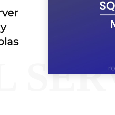
ver
 y
blas
L SER