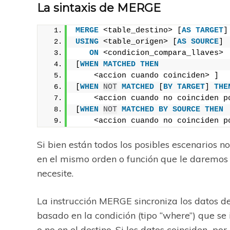
La sintaxis de MERGE
MERGE
 <table_destino> [
AS
TARGET
]
USING
 <table_origen> [
AS
SOURCE
]
ON
 <condicion_compara_llaves>
[
WHEN
MATCHED
THEN
    <accion cuando coinciden> ]
[
WHEN
NOT
MATCHED
 [
BY
TARGET
] 
THE
    <accion cuando no coinciden p
[
WHEN
NOT
MATCHED
BY
SOURCE
THEN
    <accion cuando no coinciden p
Si bien están todos los posibles escenarios no
en el mismo orden o función que le daremos 
necesite.
La instrucción MERGE sincroniza los datos de
basado en la condición (tipo “where”) que se 
o no en el destino. Si los datos coinciden por