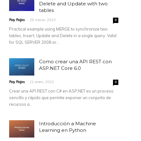
Delete and Update with two
tables
Roy Rojas
-
29 marzo, 2023
0
Practical example using MERGE to synchronize two
tables, Insert, Update and Delete in a single query. Valid
for SQL SERVER 2008 or...
Como crear una API REST con
ASP.NET Core 6.0
Roy Rojas
-
21 enero, 2023
0
Crear una API REST con C# en ASP.NET es un proceso
sencillo y rápido que permite exponer un conjunto de
recursos a...
Introducción a Machine
Learning en Python