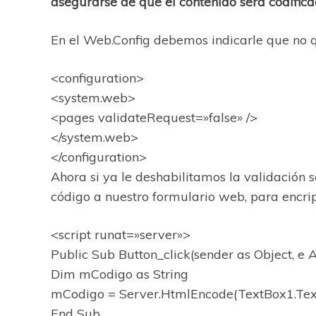
asegurarse de que el contenido será codific
En el Web.Config debemos indicarle que no q
<configuration>
<system.web>
<pages validateRequest=»false» />
</system.web>
</configuration>
Ahora si ya le deshabilitamos la validación 
código a nuestro formulario web, para encrip
<script runat=»server»>
Public Sub Button_click(sender as Object, e 
Dim mCodigo as String
mCodigo = Server.HtmlEncode(TextBox1.Tex
End Sub