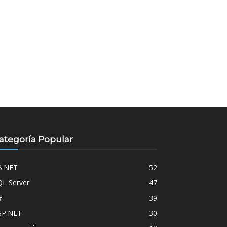
ategoría Popular
B.NET
52
QL Server
47
#
39
SP.NET
30