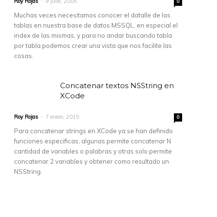
Roy Rojas
-
9 julio, 2005
0
Muchas veces necesitamos conocer el datalle de las
tablas en nuestra base de datos MSSQL, en especial el
index de las mismas, y para no andar buscando tabla
por tabla podemos crear una vista que nos facilite las
cosas.
Concatenar textos NSString en
XCode
Roy Rojas
-
7 enero, 2015
0
Para concatenar strings en XCode ya se han definido
funciones especificas, algunas permite concatenar N
cantidad de variables o palabras y otras solo permite
concatenar 2 variables y obtener como resultado un
NSString.