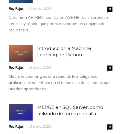
Roy Rojas
-
21 enero, 2023
0
Crear una API REST con C# en ASP.NET es un proceso
sencillo y rápido que permite exponer un conjunto de
recursos a...
Introducción a Machine
Learning en Python
Roy Rojas
-
19 enero, 2023
0
Machine Learning es una rama de la inteligencia
artificial que se enfoca en el desarrollo de sistemas que
pueden aprender de...
MERGE en SQL Server, como
utilizarlo de forma sencilla
Roy Rojas
-
13 enero, 2023
0