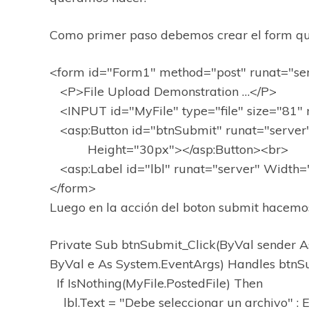
Como primer paso debemos crear el form que
<form id="Form1" method="post" runat="se
<P>File Upload Demonstration …</P>
<INPUT id="MyFile" type="file" size="81" 
<asp:Button id="btnSubmit" runat="server
Height="30px"></asp:Button><br>
<asp:Label id="lbl" runat="server" Width
</form>
Luego en la acción del boton submit hacemos
Private Sub btnSubmit_Click(ByVal sender As
ByVal e As System.EventArgs) Handles btnSu
If IsNothing(MyFile.PostedFile) Then
lbl.Text = "Debe seleccionar un archivo" : 