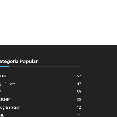
ategoría Popular
B.NET
52
QL Server
47
#
39
SP.NET
30
rogramación
12
ML
11