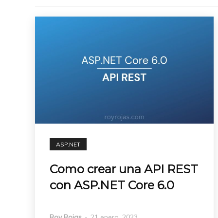
ASP.NET
Como crear una API REST
con ASP.NET Core 6.0
Roy Rojas
-
21 enero, 2023