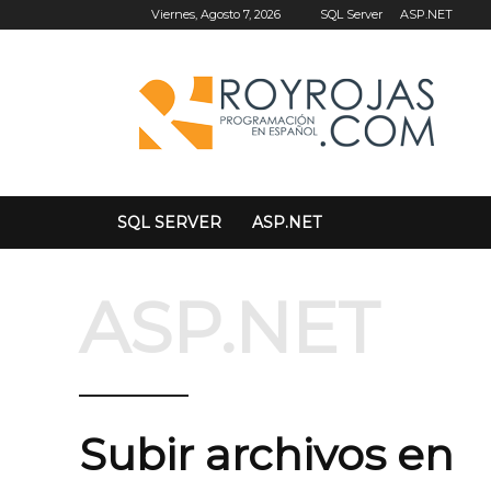
SQL Server
ASP.NET
Viernes, Agosto 7, 2026
SQL SERVER
ASP.NET
ASP.NET
Subir archivos en