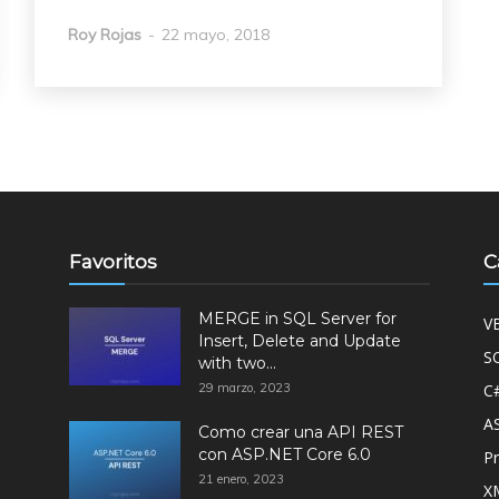
Roy Rojas
-
22 mayo, 2018
Favoritos
C
MERGE in SQL Server for
V
Insert, Delete and Update
S
with two...
29 marzo, 2023
C
A
Como crear una API REST
con ASP.NET Core 6.0
P
21 enero, 2023
X