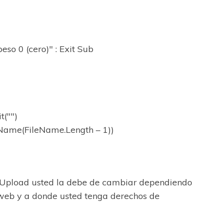
so 0 (cero)" : Exit Sub
t("")
eName(FileName.Length – 1))
 c:Upload usted la debe de cambiar dependiendo
 web y a donde usted tenga derechos de