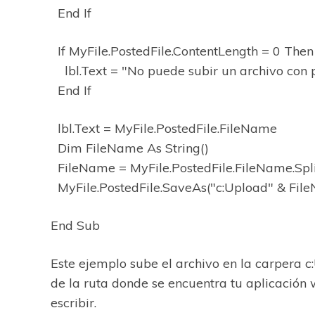
End If
If MyFile.PostedFile.ContentLength = 0 Then
lbl.Text = "No puede subir un archivo con pe
End If
lbl.Text = MyFile.PostedFile.FileName
Dim FileName As String()
FileName = MyFile.PostedFile.FileName.Spli
MyFile.PostedFile.SaveAs("c:Upload" & Fil
End Sub
Este ejemplo sube el archivo en la carpera
de la ruta donde se encuentra tu aplicación
escribir.