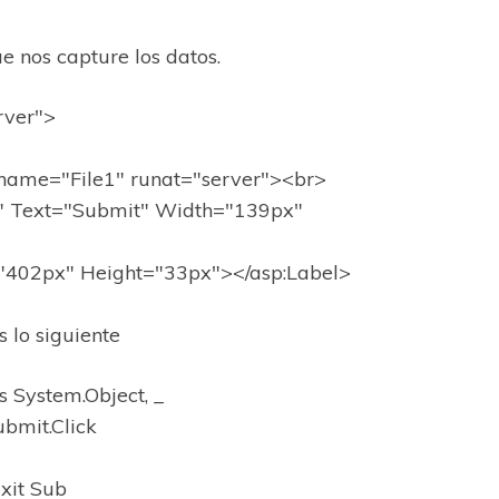
 nos capture los datos.
rver">
name="File1" runat="server"><br>
" Text="Submit" Width="139px"
="402px" Height="33px"></asp:Label>
 lo siguiente
 System.Object, _
bmit.Click
Exit Sub