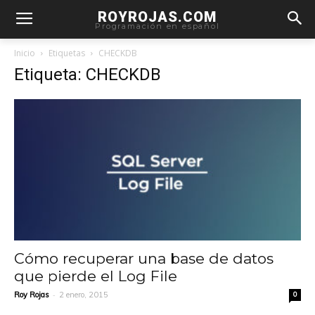
ROYROJAS.COM
Programación en español
Inicio
Etiquetas
CHECKDB
Etiqueta: CHECKDB
Cómo recuperar una base de datos
que pierde el Log File
-
Roy Rojas
2 enero, 2015
0