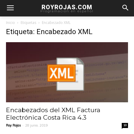
ROYROJAS.COM
Programación en español
Inicio
Etiquetas
Encabezado XML
Etiqueta: Encabezado XML
Encabezados del XML Factura
Electrónica Costa Rica 4.3
-
Roy Rojas
28 junio, 2019
10