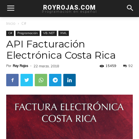
ROYROJAS.COM
Programación en español
Inicio
C#
C#
Programación
VB.NET
XML
API Facturación
Electrónica Costa Rica
Por
Roy Rojas
-
15459
92
22 marzo, 2018