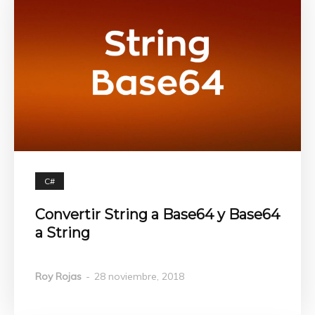
C#
Convertir String a Base64 y Base64
a String
Roy Rojas
-
28 noviembre, 2018