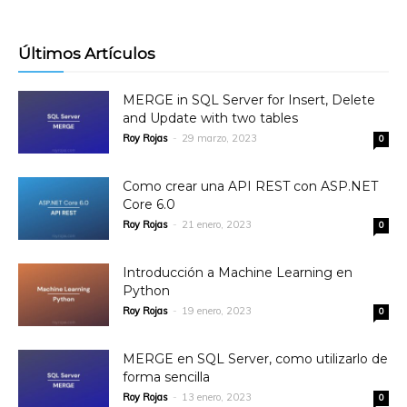
Últimos Artículos
MERGE in SQL Server for Insert, Delete
and Update with two tables
Roy Rojas
-
29 marzo, 2023
0
Como crear una API REST con ASP.NET
Core 6.0
Roy Rojas
-
21 enero, 2023
0
Introducción a Machine Learning en
Python
Roy Rojas
-
19 enero, 2023
0
MERGE en SQL Server, como utilizarlo de
forma sencilla
Roy Rojas
-
13 enero, 2023
0