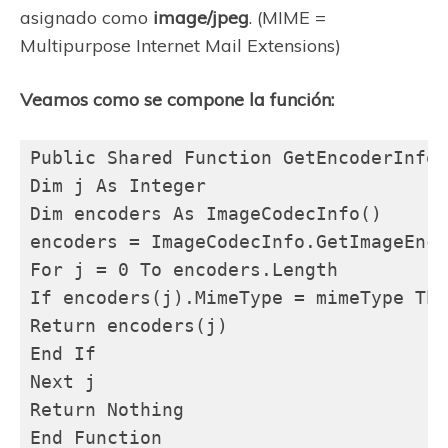
asignado como
image/jpeg
. (MIME =
Multipurpose Internet Mail Extensions)
Veamos como se compone la función:
Public Shared Function GetEncoderInfo(
Dim j As Integer

Dim encoders As ImageCodecInfo()

encoders = ImageCodecInfo.GetImageEnco
For j = 0 To encoders.Length

If encoders(j).MimeType = mimeType The
Return encoders(j)

End If

Next j

Return Nothing

End Function