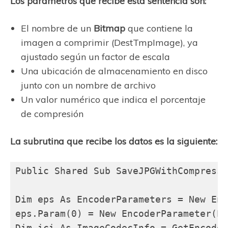
Los parámetros que recibe esta sentencia son:
El nombre de un
Bitmap
que contiene la
imagen a comprimir (DestTmpImage), ya
ajustado según un factor de escala
Una ubicación de almacenamiento en disco
junto con un nombre de archivo
Un valor numérico que indica el porcentaje
de compresión
La subrutina que recibe los datos es la siguiente:
Public Shared Sub SaveJPGWithCompressi
Dim eps As EncoderParameters = New Enc
eps.Param(0) = New EncoderParameter(En
Dim ici As ImageCodecInfo = GetEncoder