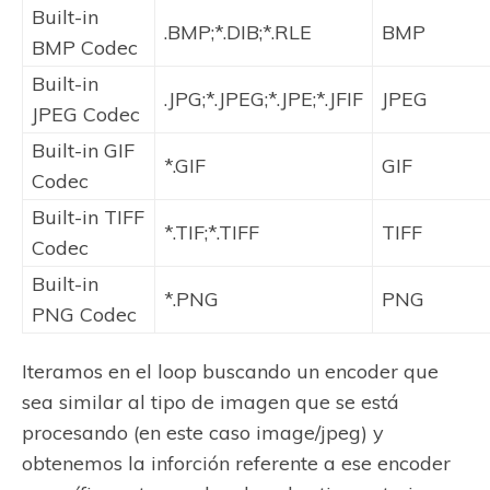
Built-in
.BMP;*.DIB;*.RLE
BMP
BMP Codec
Built-in
.JPG;*.JPEG;*.JPE;*.JFIF
JPEG
JPEG Codec
Built-in GIF
*.GIF
GIF
Codec
Built-in TIFF
*.TIF;*.TIFF
TIFF
Codec
Built-in
*.PNG
PNG
PNG Codec
Iteramos en el loop buscando un encoder que
sea similar al tipo de imagen que se está
procesando (en este caso image/jpeg) y
obtenemos la inforción referente a ese encoder