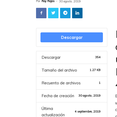
Por
Roy Rojas
-
30 agosto, 2019
Descargar
Descargar
354
Tamaño del archivo
1.27 KB
Recuento de archivos
1
Fecha de creación
30 agosto, 2019
u
Última
c
4 septiembre, 2019
actualización
d