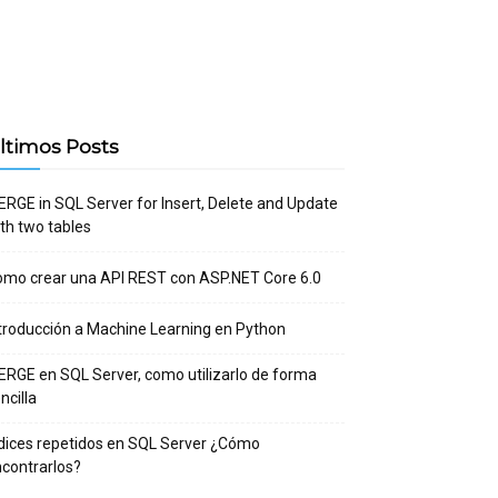
ltimos Posts
RGE in SQL Server for Insert, Delete and Update
th two tables
mo crear una API REST con ASP.NET Core 6.0
troducción a Machine Learning en Python
RGE en SQL Server, como utilizarlo de forma
ncilla
dices repetidos en SQL Server ¿Cómo
contrarlos?