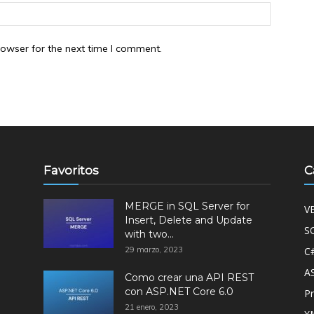
rowser for the next time I comment.
Favoritos
C
MERGE in SQL Server for
V
Insert, Delete and Update
S
with two...
29 marzo, 2023
C
A
Como crear una API REST
con ASP.NET Core 6.0
P
21 enero, 2023