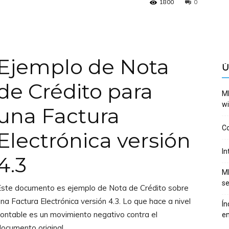
1800
0
Ejemplo de Nota
Ú
de Crédito para
ME
wi
una Factura
Co
Electrónica versión
In
4.3
ME
se
Este documento es ejemplo de Nota de Crédito sobre
na Factura Electrónica versión 4.3. Lo que hace a nivel
Ín
ontable es un movimiento negativo contra el
en
ocumento original.