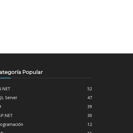
ategoría Popular
B.NET
52
QL Server
47
#
39
SP.NET
30
rogramación
12