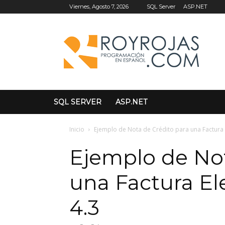
SQL Server
ASP.NET
Viernes, Agosto 7, 2026
SQL SERVER
ASP.NET
Inicio
Ejemplo de Nota de Crédito para una Factura E
Ejemplo de Not
una Factura El
4.3