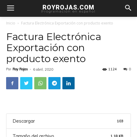
ROYROJAS.COM
Programación en español
Inicio
Factura Electrónica Exportación con producto exento
Factura Electrónica
Exportación con
producto exento
Por
Roy Rojas
-
1124
0
6 abril, 2020
Descargar
103
Tamaño del archivo
1.18 KB