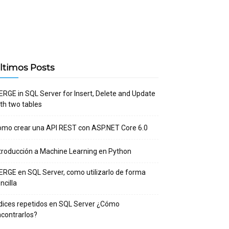
ltimos Posts
RGE in SQL Server for Insert, Delete and Update
th two tables
mo crear una API REST con ASP.NET Core 6.0
troducción a Machine Learning en Python
RGE en SQL Server, como utilizarlo de forma
ncilla
dices repetidos en SQL Server ¿Cómo
contrarlos?