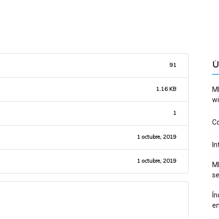
Ú
91
ME
1.16 KB
wi
1
Co
1 octubre, 2019
In
1 octubre, 2019
ME
se
Ín
en