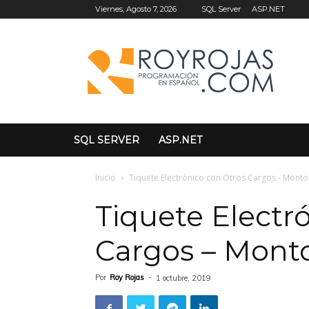
SQL Server
ASP.NET
Viernes, Agosto 7, 2026
SQL SERVER
ASP.NET
Inicio
Tiquete Electrónico con Otros Cargos - Monto
Tiquete Electr
Cargos – Monto
Por
Roy Rojas
-
1 octubre, 2019