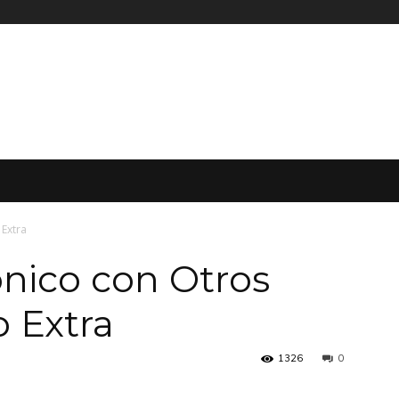
 Extra
ónico con Otros
 Extra
1326
0