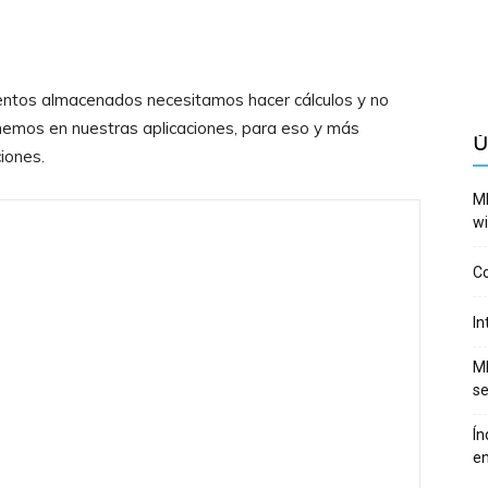
entos almacenados necesitamos hacer cálculos y no
emos en nuestras aplicaciones, para eso y más
Ú
iones.
ME
wi
Co
In
ME
se
Ín
en