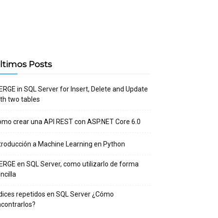
ltimos Posts
RGE in SQL Server for Insert, Delete and Update
ALTER 
FUNCTION
th two tables
FACTORIAL
(
@numero 
numeric
(
5
))
mo crear una API REST con ASP.NET Core 6.0
RETURNS numeric
BEGIN
troducción a Machine Learning en Python
  Declare @Fact 
numeric
RGE en SQL Server, como utilizarlo de forma
IF
 @numero = 
0
 OR 
ncilla
@numero = 
1
    SELECT @Fact = 
1
dices repetidos en SQL Server ¿Cómo
ELSE
contrarlos?
    SELECT @Fact = 
dbo.
FACTORIAL
(
@numero 