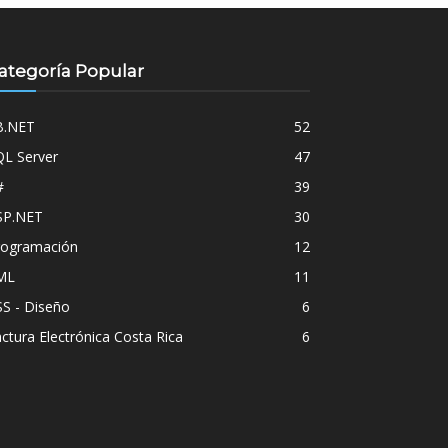
ategoría Popular
B.NET
52
QL Server
47
#
39
SP.NET
30
rogramación
12
ML
11
S - Diseño
6
ctura Electrónica Costa Rica
6