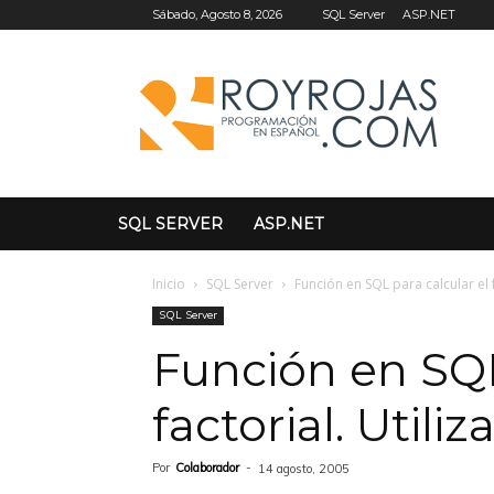
SQL Server
ASP.NET
Sábado, Agosto 8, 2026
SQL SERVER
ASP.NET
Inicio
SQL Server
Función en SQL para calcular el f
SQL Server
Función en SQL
factorial. Utili
Por
Colaborador
-
14 agosto, 2005