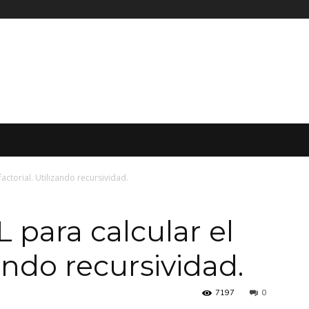
actorial. Utilizando recursividad.
 para calcular el
zando recursividad.
7197
0