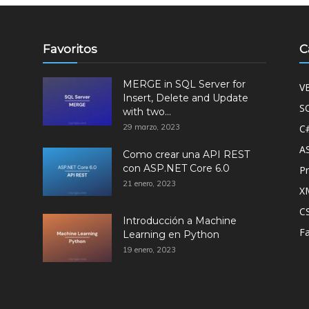
Favoritos
C
MERGE in SQL Server for
V
Insert, Delete and Update
S
with two...
29 marzo, 2023
C
A
Como crear una API REST
con ASP.NET Core 6.0
P
21 enero, 2023
X
CS
Introducción a Machine
Fa
Learning en Python
19 enero, 2023