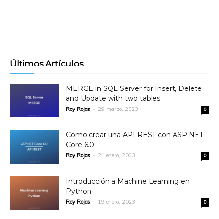
Últimos Artículos
MERGE in SQL Server for Insert, Delete
and Update with two tables
Roy Rojas
-
29 marzo, 2023
0
Como crear una API REST con ASP.NET
Core 6.0
Roy Rojas
-
21 enero, 2023
0
Introducción a Machine Learning en
Python
Roy Rojas
-
19 enero, 2023
0