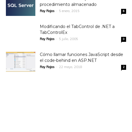
procedimiento almacenado
Roy Rojas
-
5 enero, 2015
6
Modificando el TabControl de .NET a
TabControlEx
Roy Rojas
-
5 julio, 2005
0
Cómo llamar funciones JavaScript desde
el code-behind en ASP.NET
Roy Rojas
-
22 mayo, 2018
2