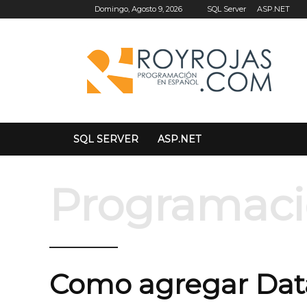
SQL Server
ASP.NET
Domingo, Agosto 9, 2026
SQL SERVER
ASP.NET
Programac
Como agregar Da