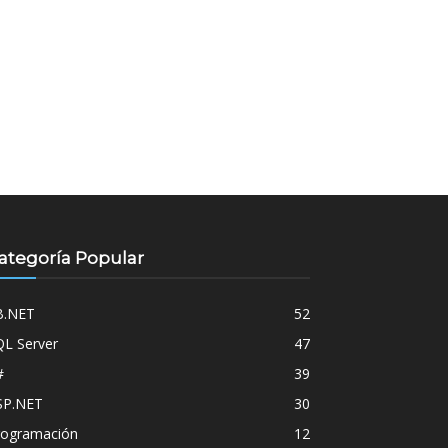
ategoría Popular
B.NET
52
QL Server
47
#
39
SP.NET
30
rogramación
12