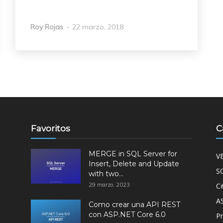
Roy Rojas
-
22 marzo, 2018
Favoritos
C
MERGE in SQL Server for
V
Insert, Delete and Update
S
with two...
29 marzo, 2023
C
A
Como crear una API REST
con ASP.NET Core 6.0
P