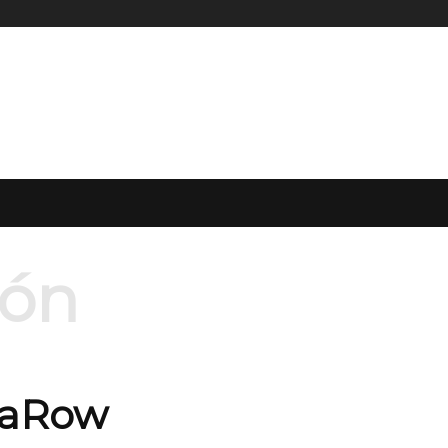
ión
taRow