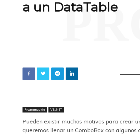
PR
a un DataTable
Programación
VB.NET
Pueden existir muchos motivos para crear 
queremos llenar un ComboBox con algunos da