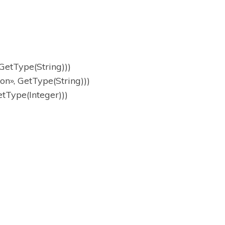
etType(String)))
», GetType(String)))
tType(Integer)))