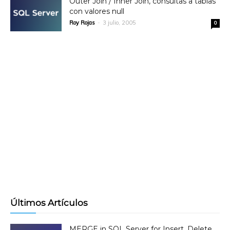
Outer Join / Inner Join, consultas a tablas
con valores null
Roy Rojas
-
3 julio, 2005
0
Últimos Artículos
MERGE in SQL Server for Insert, Delete