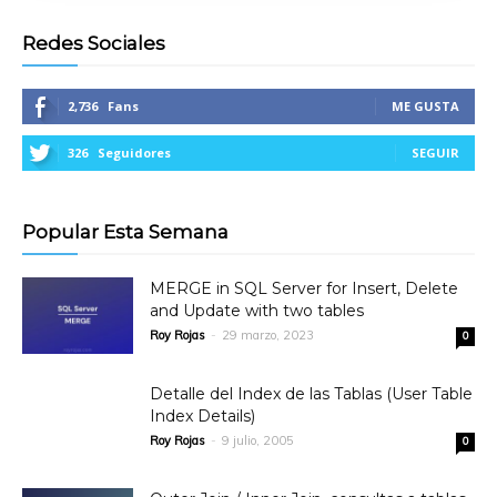
Redes Sociales
2,736
Fans
ME GUSTA
326
Seguidores
SEGUIR
Popular Esta Semana
MERGE in SQL Server for Insert, Delete
and Update with two tables
Roy Rojas
-
29 marzo, 2023
0
Detalle del Index de las Tablas (User Table
Index Details)
Roy Rojas
-
9 julio, 2005
0