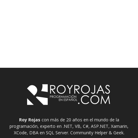
Roy Rojas
con más de 20 años en el mundo de la
programación, experto en .NET, VB, C#, ASP.NET, Xamarin,
XCode, DBA en SQL Server. Community Helper & Geek.