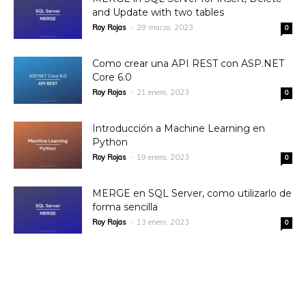
and Update with two tables
Roy Rojas
-
29 marzo, 2023
0
Como crear una API REST con ASP.NET
Core 6.0
Roy Rojas
-
21 enero, 2023
0
Introducción a Machine Learning en
Python
Roy Rojas
-
19 enero, 2023
0
MERGE en SQL Server, como utilizarlo de
forma sencilla
Roy Rojas
-
13 enero, 2023
0