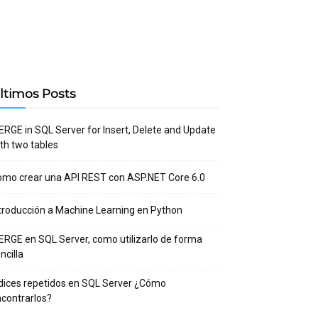
ltimos Posts
RGE in SQL Server for Insert, Delete and Update
th two tables
mo crear una API REST con ASP.NET Core 6.0
troducción a Machine Learning en Python
RGE en SQL Server, como utilizarlo de forma
ncilla
dices repetidos en SQL Server ¿Cómo
contrarlos?