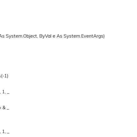
r As System.Object, ByVal e As System.EventArgs)
(-1)
 1, _
» & _
 1, _