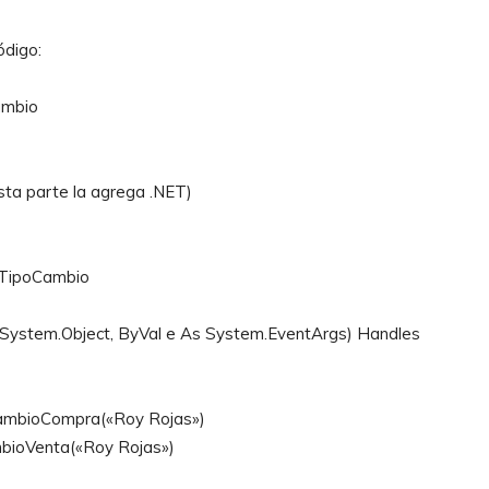
ódigo:
ambio
ta parte la agrega .NET)
.TipoCambio
s System.Object, ByVal e As System.EventArgs) Handles
CambioCompra(«Roy Rojas»)
mbioVenta(«Roy Rojas»)