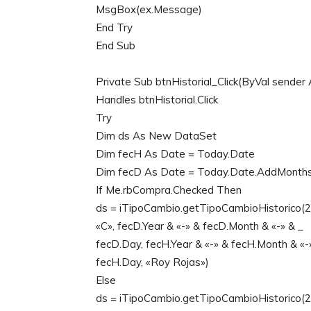
MsgBox(ex.Message)
End Try
End Sub
Private Sub btnHistorial_Click(ByVal sende
Handles btnHistorial.Click
Try
Dim ds As New DataSet
Dim fecH As Date = Today.Date
Dim fecD As Date = Today.Date.AddMonths
If Me.rbCompra.Checked Then
ds = iTipoCambio.getTipoCambioHistorico(2,
«C», fecD.Year & «-» & fecD.Month & «-» & _
fecD.Day, fecH.Year & «-» & fecH.Month & «-
fecH.Day, «Roy Rojas»)
Else
ds = iTipoCambio.getTipoCambioHistorico(2,