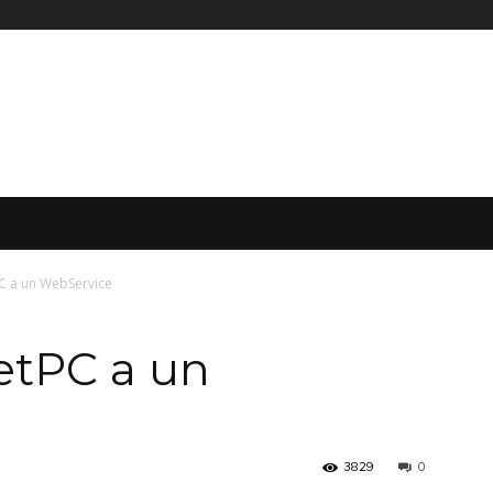
C a un WebService
etPC a un
3829
0