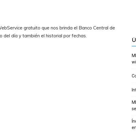
ebService gratuito que nos brinda el Banco Central de
 del día y también el historial por fechas.
Ú
ME
wi
Co
In
ME
se
Ín
en