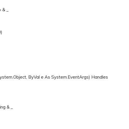
» & _
0)
ystem.Object, ByVal e As System.EventArgs) Handles
ng & _