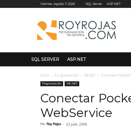
SQL Server
ASP.NET
Viernes, Agosto 7, 2026
SQL SERVER
ASP.NET
Inicio
Programación
VB.NET
Conectar PocketP
Programación
VB.NET
Conectar Pock
WebService
Por
Roy Rojas
-
22 julio, 2005