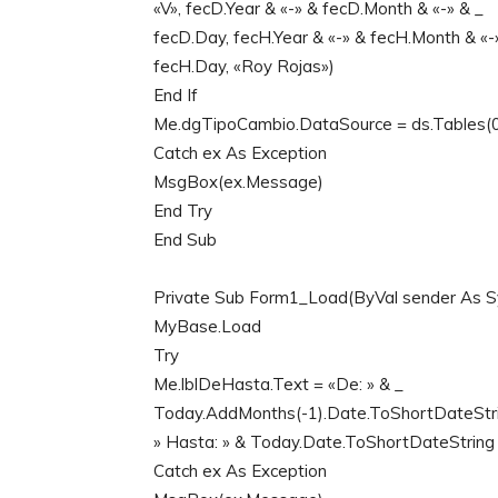
«V», fecD.Year & «-» & fecD.Month & «-» & _
fecD.Day, fecH.Year & «-» & fecH.Month & «-
fecH.Day, «Roy Rojas»)
End If
Me.dgTipoCambio.DataSource = ds.Tables(
Catch ex As Exception
MsgBox(ex.Message)
End Try
End Sub
Private Sub Form1_Load(ByVal sender As S
MyBase.Load
Try
Me.lblDeHasta.Text = «De: » & _
Today.AddMonths(-1).Date.ToShortDateStri
» Hasta: » & Today.Date.ToShortDateString
Catch ex As Exception