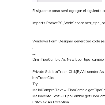
El siguiente paso será agregar el siguiente c
Imports PocketPC_WebService.bccr_tipo_c
….
.
Windows Form Designer generated code (es
.
….
Dim iTipoCambio As New bccr_tipo_cambio
Private Sub btnTraer_Click(ByVal sender A
btnTraer.Click
Try
Me.lblCompra.Text = iTipoCambio.getTipo
Me.lblVenta.Text = iTipoCambio.getTipoCa
Catch ex As Exception