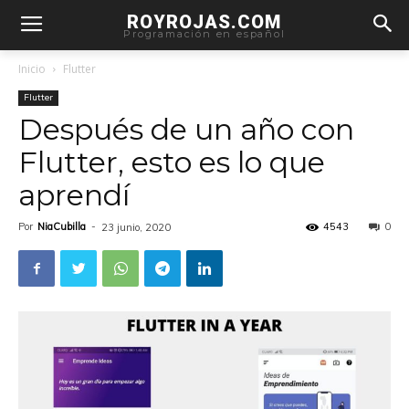
ROYROJAS.COM
Programación en español
Inicio
Flutter
Flutter
Después de un año con
Flutter, esto es lo que
aprendí
Por
NiaCubilla
-
4543
0
23 junio, 2020