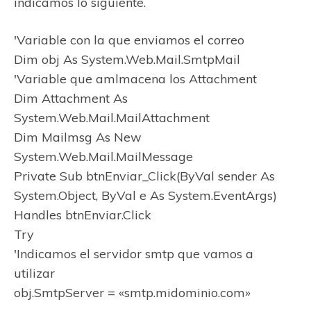
indicamos lo siguiente.
'Variable con la que enviamos el correo
Dim obj As System.Web.Mail.SmtpMail
'Variable que amlmacena los Attachment
Dim Attachment As
System.Web.Mail.MailAttachment
Dim Mailmsg As New
System.Web.Mail.MailMessage
Private Sub btnEnviar_Click(ByVal sender As
System.Object, ByVal e As System.EventArgs)
Handles btnEnviar.Click
Try
'Indicamos el servidor smtp que vamos a
utilizar
obj.SmtpServer = «smtp.midominio.com»