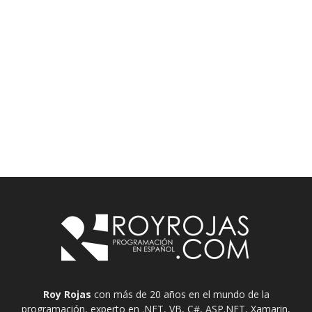
Roy Rojas
con más de 20 años en el mundo de la
programación, experto en .NET, VB, C#, ASP.NET, Xamarin,