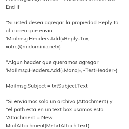
End If
''Si usted desea agregar la propiedad Reply to
al correo que envia
'Mailmsg.Headers.Add(«Reply-To»,
«otro@midominio.net»)
''Algun header que queramos agregar
'Mailmsg.Headers.Add(«Manoj», «TestHeader»)
Mailmsg.Subject = txtSubject.Text
''Si enviamos solo un archivo (Attachment) y
''el path esta en un text box usamos esta
'Attachment = New
MailAttachment(Me.txtAttach.Text)