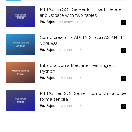
MERGE in SQL Server for Insert, Delete
and Update with two tables
Roy Rojas
-
29 marzo, 2023
0
Como crear una API REST con ASP.NET
Core 6.0
Roy Rojas
-
21 enero, 2023
0
Introducción a Machine Learning en
Python
Roy Rojas
-
19 enero, 2023
0
MERGE en SQL Server, como utilizarlo de
forma sencilla
Roy Rojas
-
13 enero, 2023
0