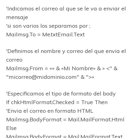
'Indicamos el correo al que se le va a enviar el
mensaje
'si son varios los separamos por ;
Mailmsg.To = Me.txtEmail.Text
'Definimos el nombre y correo del que envia el
correo
Mailmsg.From = «» & «Mi Nombre» & » <" &
"micorreo@midominio.com" & ">«
'Especificamos el tipo de formato del body
If chkHtmlFormat.Checked = True Then
'Envia el correo en formato HTML
Mailmsg.BodyFormat = Mail.MailFormat.Html
Else
Mailmsg.BodyFormat = Mail.MailFormat.Text