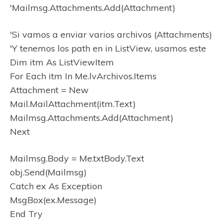
'Mailmsg.Attachments.Add(Attachment)
'Si vamos a enviar varios archivos (Attachments)
'Y tenemos los path en in ListView, usamos este
Dim itm As ListViewItem
For Each itm In Me.lvArchivos.Items
Attachment = New
Mail.MailAttachment(itm.Text)
Mailmsg.Attachments.Add(Attachment)
Next
Mailmsg.Body = Me.txtBody.Text
obj.Send(Mailmsg)
Catch ex As Exception
MsgBox(ex.Message)
End Try