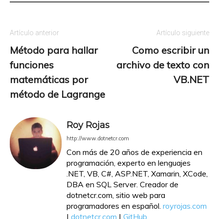
Artículo anterior
Artículo siguiente
Método para hallar
Como escribir un
funciones
archivo de texto con
matemáticas por
VB.NET
método de Lagrange
Roy Rojas
http://www.dotnetcr.com
Con más de 20 años de experiencia en
programación, experto en lenguajes
.NET, VB, C#, ASP.NET, Xamarin, XCode,
DBA en SQL Server. Creador de
dotnetcr.com, sitio web para
programadores en español.
royrojas.com
|
dotnetcr.com
|
GitHub