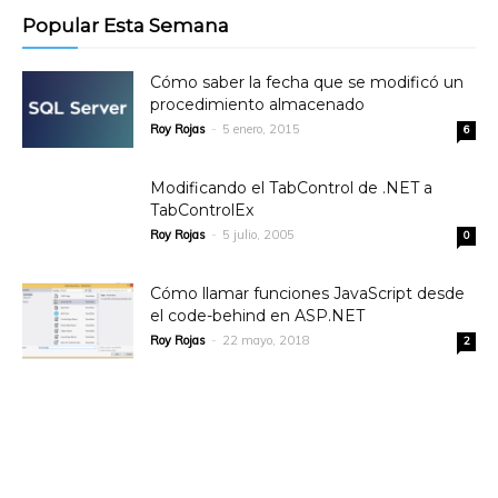
Popular Esta Semana
Cómo saber la fecha que se modificó un
procedimiento almacenado
Roy Rojas
-
5 enero, 2015
6
Modificando el TabControl de .NET a
TabControlEx
Roy Rojas
-
5 julio, 2005
0
Cómo llamar funciones JavaScript desde
el code-behind en ASP.NET
Roy Rojas
-
22 mayo, 2018
2