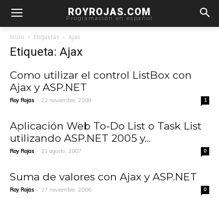
ROYROJAS.COM
Programación en español
Inicio
Etiquetas
Ajax
Etiqueta: Ajax
Como utilizar el control ListBox con
Ajax y ASP.NET
-
Roy Rojas
22 noviembre, 2009
1
Aplicación Web To-Do List o Task List
utilizando ASP.NET 2005 y...
-
Roy Rojas
21 agosto, 2007
0
Suma de valores con Ajax y ASP.NET
-
Roy Rojas
27 noviembre, 2006
0